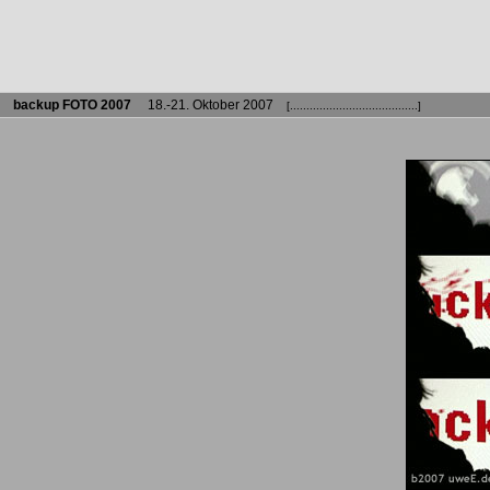
backup FOTO 2007
18.-21. Oktober 2007
[.......................................]