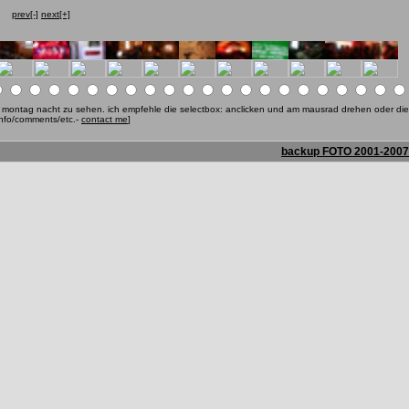
prev[-]
next[+]
ab montag nacht zu sehen. ich empfehle die selectbox: anclicken und am mausrad drehen oder die
info/comments/etc.-
contact me
]
backup FOTO 2001-2007