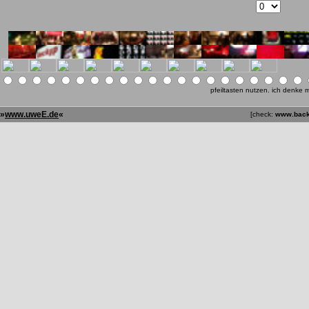
b07_prev
pfeiltasten nutzen. ich denke 
»
www.uweE.de
«
[check:
www.backu