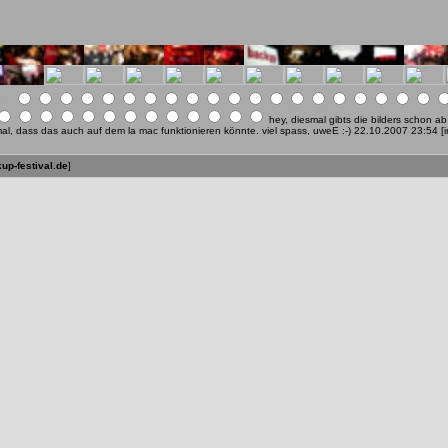
iew
hey, diesmal gibts die bilders schon 
mal, dass das auch auf dem la mac funktionieren könnte. viel spass, uweE :-) 22.10.2007 23:54 [
p-festival.de
]